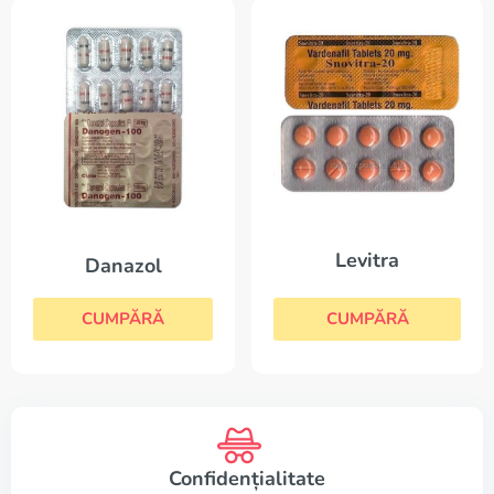
Levitra
Danazol
CUMPĂRĂ
CUMPĂRĂ
Confidențialitate