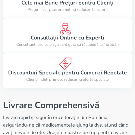
Cele mai Bune Prețuri pentru Clienți
Prețuri mici, plus promoții și reduceri la cerere
Consultații Online cu Experți
Consultanți profesioniști sunt gata să răspundă la întrebări
Discounturi Speciale pentru Comenzi Repetate
Clienții fideli primesc reduceri și oferte speciale
Livrare Comprehensivă
Livrăm rapid și sigur în orice locație din România,
asigurându-ne că medicamentele ajung la dvs. atunci când
aveți nevoie de ele. Orașele noastre de top pentru livrare