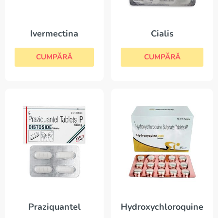
Ivermectina
Cialis
CUMPĂRĂ
CUMPĂRĂ
Praziquantel
Hydroxychloroquine