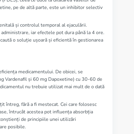
 5 (PDE5), ceea ce duce la dilatarea vaselor de
etine, pe de altă parte, este un inhibitor selectiv
itală și controlul temporal al ejaculării.
 administrare, iar efectele pot dura până la 4 ore.
caută o soluție ușoară și eficientă în gestionarea
eficiența medicamentului. De obicei, se
mg Vardenafil și 60 mg Dapoxetine) cu 30-60 de
dicamentul nu trebuie utilizat mai mult de o dată
 întreg, fără a fi mestecat. Cei care folosesc
se, întrucât acestea pot influența absorbția
știenți de principiile unei utilizări
are posibile.