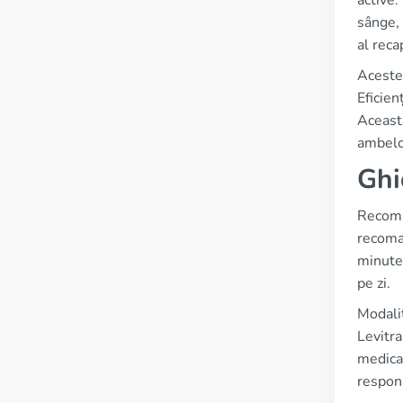
active.
sânge, 
al reca
Aceste 
Eficien
Această
ambelor
Ghi
Recoman
recoma
minute 
pe zi.
Modalit
Levitra
medicam
respons