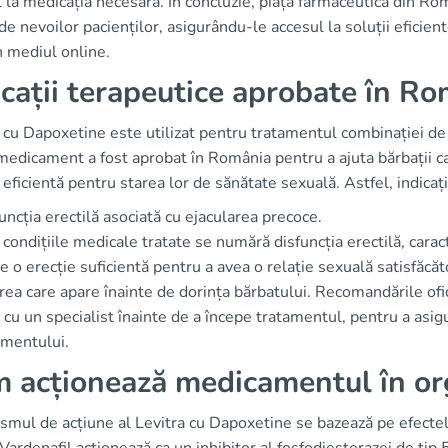
 la medicația necesară. În concluzie, piața farmaceutică din Rom
e nevoilor pacienților, asigurându-le accesul la soluții eficien
în mediul online.
icații terapeutice aprobate în R
 cu Dapoxetine este utilizat pentru tratamentul combinației de d
medicament a fost aprobat în România pentru a ajuta bărbații c
 eficientă pentru starea lor de sănătate sexuală. Astfel, indicați
uncția erectilă asociată cu ejacularea precoce.
 condițiile medicale tratate se numără disfuncția erectilă, carac
 o erecție suficientă pentru a avea o relație sexuală satisfăcăto
rea care apare înainte de dorința bărbatului. Recomandările ofic
 cu un specialist înainte de a începe tratamentul, pentru a asig
mentului.
 acționează medicamentul în o
smul de acțiune al Levitra cu Dapoxetine se bazează pe efectel