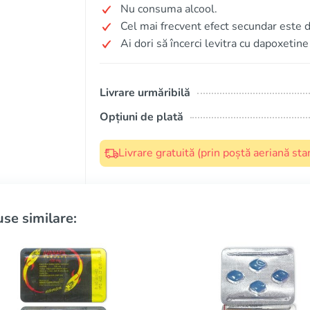
Nu consuma alcool.
Cel mai frecvent efect secundar este d
Ai dori să încerci levitra cu dapoxetine
Livrare urmăribilă
Opțiuni de plată
Livrare gratuită (prin poștă aeriană s
se similare: