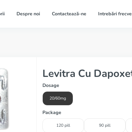
rii
Despre noi
Contactează-ne
Intrebări frecv
Levitra Cu Dapoxe
Dosage
20/60mg
Package
120 pill
90 pill