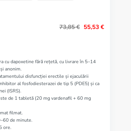
73,85
€
55,53
€
ra cu dapoxetine fără rețetă, cu livrare în 5–14
 și anonim.
tamentului disfuncției erectile și ejaculării
hibitor al fosfodiesterazei de tip 5 (PDE5) și ca
nei (ISRS).
este de 1 tabletă (20 mg vardenafil + 60 mg
mat filmat.
0–60 de minute.
5 ore.