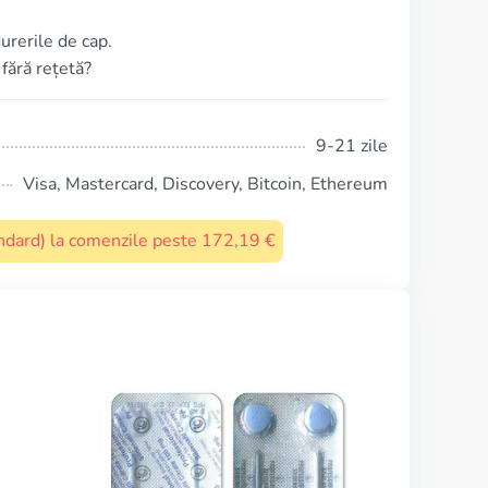
urerile de cap.
 fără rețetă?
9-21 zile
Visa, Mastercard, Discovery, Bitcoin, Ethereum
tandard) la comenzile peste 172,19 €