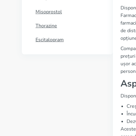
Dispon
Misoprostol
Farmaci
farmaci
Thorazine
de dist
opțiune
Escitalopram
Compara
prețuri
ușor ac
person
Asp
Disponi
Creș
Încu
Dezv
Aceste 