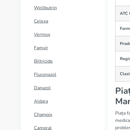
Wellbutrin
ATC 
Celexa
Form
Vermox
Prod
Famvir
Regi
Biltricide
Clasi
Fluconazol
Danazol
Pia
Mar
Aldara
Piața f
Champix
medicam
problem
Campral