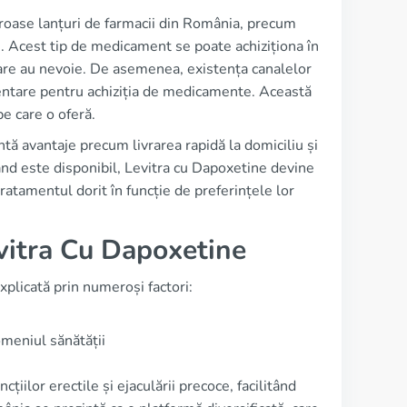
roase lanțuri de farmacii din România, precum
line. Acest tip de medicament se poate achiziționa în
 care au nevoie. De asemenea, existența canalelor
mentare pentru achiziția de medicamente. Această
pe care o oferă.
tă avantaje precum livrarea rapidă la domiciliu și
când este disponibil, Levitra cu Dapoxetine devine
 tratamentul dorit în funcție de preferințele lor
evitra Cu Dapoxetine
xplicată prin numeroși factori:
domeniul sănătății
iilor erectile și ejaculării precoce, facilitând