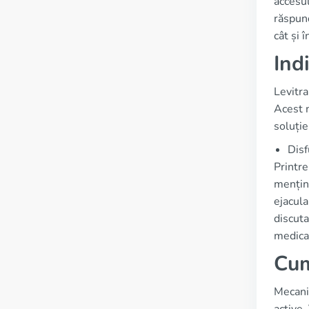
accesul
răspund
cât și 
Ind
Levitra
Acest 
soluție
Disf
Printre
menține
ejacula
discuta
medica
Cum
Mecani