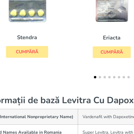
Eriacta
Viagra Professi
CUMPĂRĂ
CUMPĂRĂ
ormații de bază Levitra Cu Dapox
(International Nonproprietary Name)
Vardenafil with Dapoxetin
d Names Available in Romania
Super Levitra, Levitra wit