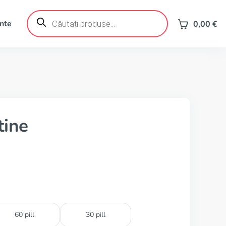
Products
search
ente
0,00
€
tine
60 pill
30 pill