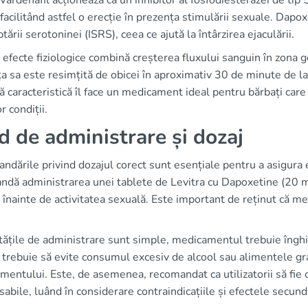
 Vardenafil acționează ca un inhibitor al fosfodiesterazei de tip
facilitând astfel o erecție în prezența stimulării sexuale. Dapox
ptării serotoninei (ISRS), ceea ce ajută la întârzirea ejaculării.
efecte fiziologice combină creșterea fluxului sanguin în zona gen
ța sa este resimțită de obicei în aproximativ 30 de minute de la
 caracteristică îl face un medicament ideal pentru bărbați care 
 condiții.
d de administrare și dozaj
dările privind dozajul corect sunt esențiale pentru a asigura 
ndă administrarea unei tablete de Levitra cu Dapoxetine (20 
înainte de activitatea sexuală. Este important de reținut că me
ățile de administrare sunt simple, medicamentul trebuie înghițit
 trebuie să evite consumul excesiv de alcool sau alimentele gra
entului. Este, de asemenea, recomandat ca utilizatorii să fie con
abile, luând în considerare contraindicațiile și efectele secund