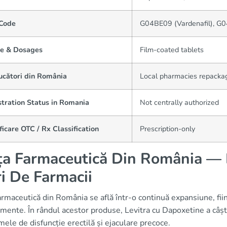
Code
G04BE09 (Vardenafil), G
e & Dosages
Film-coated tablets
ucători din România
Local pharmacies repacka
stration Status in Romania
Not centrally authorized
ficare OTC / Rx Classification
Prescription-only
ța Farmaceutică Din România — D
i De Farmacii
armaceutică din România se află într-o continuă expansiune, fiin
ente. În rândul acestor produse, Levitra cu Dapoxetine a câștig
ele de disfuncție erectilă și ejaculare precoce.