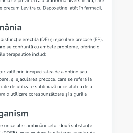
ânia se prezintă ca o platformă diversificată, care
te precum Levitra cu Dapoxetine, atât în farmacii,
omânia
isfuncție erectilă (DE) și ejaculare precoce (EP).
are se confruntă cu ambele probleme, oferind o
ile terapeutice includ:
terizată prin incapacitatea de a obține sau
are, și ejacularea precoce, care se referă la
iale de utilizare subliniază necesitatea de a
ura o utilizare corespunzătoare și sigură a
rganism
e unice ale combinării celor două substanțe