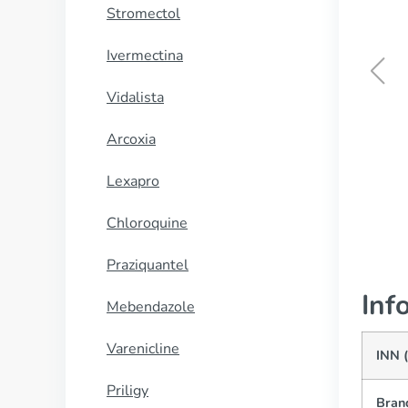
Stromectol
Ivermectina
Vidalista
Stendra
Arcoxia
CUMPĂRĂ
Lexapro
Chloroquine
Praziquantel
Inf
Mebendazole
Varenicline
INN 
Priligy
Bran