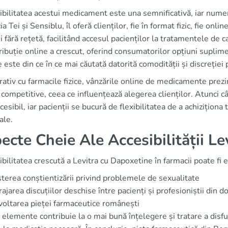
ibilitatea acestui medicament este una semnificativă, iar nume
a Tei și Sensiblu, îl oferă clienților, fie în format fizic, fie on
i fără rețetă, facilitând accesul pacienților la tratamentele de
ribuție online a crescut, oferind consumatorilor opțiuni supli
 este din ce în ce mai căutată datorită comodității și discreției 
tiv cu farmacile fizice, vânzările online de medicamente prezin
 competitive, ceea ce influențează alegerea clienților. Atunci 
cesibil, iar pacienții se bucură de flexibilitatea de a achiziționa
ale.
ecte Cheie Ale Accesibilității L
bilitatea crescută a Levitra cu Dapoxetine în farmacii poate fi e
terea conștientizării privind problemele de sexualitate
rajarea discuțiilor deschise între pacienți și profesioniștii din 
oltarea pieței farmaceutice românești
elemente contribuie la o mai bună înțelegere și tratare a disfuncț