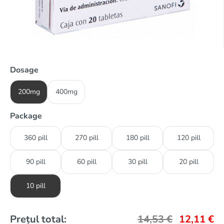
Dosage
200mg
400mg
Package
360 pill
270 pill
180 pill
120 pill
90 pill
60 pill
30 pill
20 pill
10 pill
Prețul total:
14,53
€
12,11
€