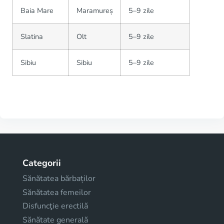
Baia Mare
Maramureș
5–9 zile
Slatina
Olt
5–9 zile
Sibiu
Sibiu
5–9 zile
Categorii
Sănătatea bărbaților
Sănătatea femeilor
Disfuncţie erectilă
Sănătate generală