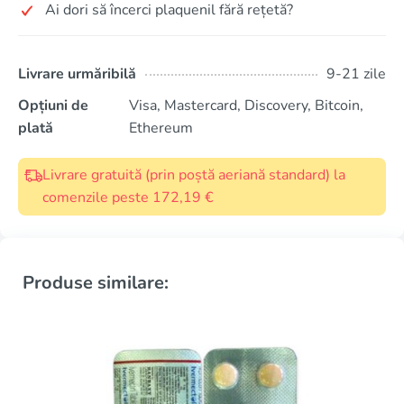
Ai dori să încerci plaquenil fără rețetă?
Livrare urmăribilă
9-21 zile
Opțiuni de
Visa, Mastercard, Discovery, Bitcoin,
plată
Ethereum
Livrare gratuită (prin poștă aeriană standard) la
comenzile peste 172,19 €
Produse similare: