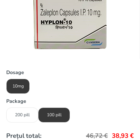
Dosage
10mg
Package
200 pill
100 pill
Prețul total:
46,72
€
38,93
€