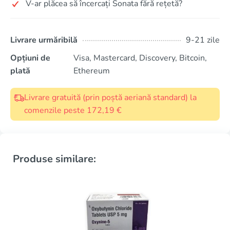
V-ar plăcea să încercați Sonata fără rețetă?
Livrare urmăribilă
9-21 zile
Opțiuni de
Visa, Mastercard, Discovery, Bitcoin,
plată
Ethereum
Livrare gratuită (prin poștă aeriană standard) la
comenzile peste 172,19 €
Produse similare: