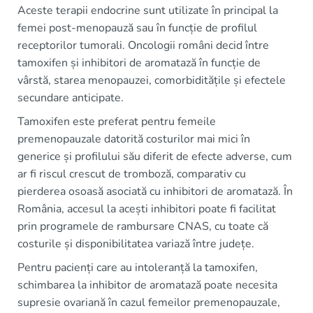
Aceste terapii endocrine sunt utilizate în principal la
femei post-menopauză sau în funcție de profilul
receptorilor tumorali. Oncologii români decid între
tamoxifen și inhibitori de aromatază în funcție de
vârstă, starea menopauzei, comorbiditățile și efectele
secundare anticipate.
Tamoxifen este preferat pentru femeile
premenopauzale datorită costurilor mai mici în
generice și profilului său diferit de efecte adverse, cum
ar fi riscul crescut de tromboză, comparativ cu
pierderea osoasă asociată cu inhibitori de aromatază. În
România, accesul la acești inhibitori poate fi facilitat
prin programele de rambursare CNAS, cu toate că
costurile și disponibilitatea variază între județe.
Pentru pacienți care au intoleranță la tamoxifen,
schimbarea la inhibitor de aromatază poate necesita
supresie ovariană în cazul femeilor premenopauzale,