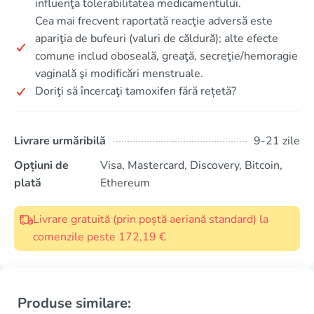
influenţa tolerabilitatea medicamentului.
Cea mai frecvent raportată reacţie adversă este
apariţia de bufeuri (valuri de căldură); alte efecte
comune includ oboseală, greaţă, secreţie/hemoragie
vaginală şi modificări menstruale.
Doriţi să încercaţi tamoxifen fără rețetă?
Livrare urmăribilă
9-21 zile
Opțiuni de
Visa, Mastercard, Discovery, Bitcoin,
plată
Ethereum
Livrare gratuită (prin poștă aeriană standard) la
comenzile peste 172,19 €
Produse similare: