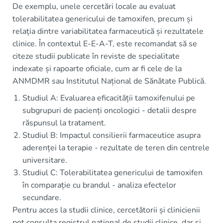
De exemplu, unele cercetări locale au evaluat
tolerabilitatea genericului de tamoxifen, precum și
relația dintre variabilitatea farmaceutică și rezultatele
clinice. În contextul E-E-A-T, este recomandat să se
citeze studii publicate în reviste de specialitate
indexate și rapoarte oficiale, cum ar fi cele de la
ANMDMR sau Institutul Național de Sănătate Publică.
Studiul A: Evaluarea eficacității tamoxifenului pe
subgrupuri de pacienți oncologici - detalii despre
răspunsul la tratament.
Studiul B: Impactul consilierii farmaceutice asupra
aderenței la terapie - rezultate de teren din centrele
universitare.
Studiul C: Tolerabilitatea genericului de tamoxifen
în comparație cu brandul - analiza efectelor
secundare.
Pentru acces la studii clinice, cercetătorii și clinicienii
pot consulta registrul național de studii clinice, dar și