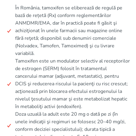
În România, tamoxifen se eliberează de regulă pe
bază de rețetă (Rx) conform reglementărilor
ANMDMR/EMA, dar în practică poate fi găsit şi
achiziţionat în unele farmacii sau magazine online
fără reţetă; disponibil sub denumiri comerciale
(Nolvadex, Tamofen, Tamoximed) şi cu livrare
variabilă.
Tamoxifen este un modulator selectiv al receptorilor
de estrogen (SERM) folosit în tratamentul
cancerului mamar (adjuvant, metastatic), pentru
DCIS şi reducerea riscului la pacienţi cu risc crescut;
acţionează prin blocarea efectului estrogenului la
nivelul ţesutului mamar şi este metabolizat hepatic
în metaboliţi activi (endoxifen).
Doza uzuală la adult este 20 mg o dată pe zi (în
unele indicaţii şi regimuri se folosesc 20–40 mg/zi,
conform deciziei specialistului); durata tipică a