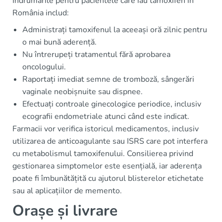
Îndrumările pentru pacientele care iau tamoxifen în
România includ:
Administrați tamoxifenul la aceeași oră zilnic pentru
o mai bună aderență.
Nu întrerupeți tratamentul fără aprobarea
oncologului.
Raportați imediat semne de tromboză, sângerări
vaginale neobișnuite sau dispnee.
Efectuați controale ginecologice periodice, inclusiv
ecografii endometriale atunci când este indicat.
Farmacii vor verifica istoricul medicamentos, inclusiv
utilizarea de anticoagulante sau ISRS care pot interfera
cu metabolismul tamoxifenului. Consilierea privind
gestionarea simptomelor este esențială, iar aderența
poate fi îmbunătățită cu ajutorul blisterelor etichetate
sau al aplicațiilor de memento.
Orașe și livrare