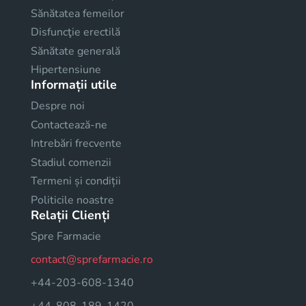
Sănătatea femeilor
Disfuncţie erectilă
Sănătate generală
Hipertensiune
Informații utile
Despre noi
Contactează-ne
Intrebări frecvente
Stadiul comenzii
Termeni și condiții
Politicile noastre
Relații Clienți
Spre Farmacie
contact@sprefarmacie.ro
+44-203-608-1340
+44-808-189-1420