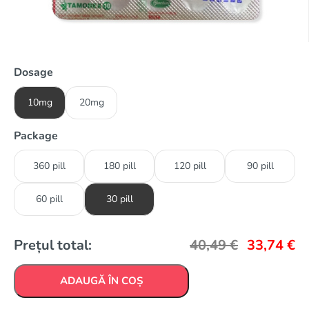
Dosage
10mg
20mg
Package
360 pill
180 pill
120 pill
90 pill
60 pill
30 pill
Prețul total:
40,49
€
33,74
€
ADAUGĂ ÎN COȘ