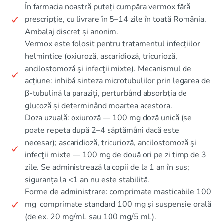
În farmacia noastră puteți cumpăra vermox fără
prescripție, cu livrare în 5–14 zile în toată România.
Ambalaj discret și anonim.
Vermox este folosit pentru tratamentul infecțiilor
helmintice (oxiuroză, ascaridioză, tricurioză,
ancilostomoză şi infecţii mixte). Mecanismul de
acțiune: inhibă sinteza microtubulilor prin legarea de
β-tubulină la paraziți, perturbând absorbția de
glucoză și determinând moartea acestora.
Doza uzuală: oxiuroză — 100 mg doză unică (se
poate repeta după 2–4 săptămâni dacă este
necesar); ascaridioză, tricurioză, ancilostomoză şi
infecţii mixte — 100 mg de două ori pe zi timp de 3
zile. Se administrează la copii de la 1 an în sus;
siguranța la <1 an nu este stabilită.
Forme de administrare: comprimate masticabile 100
mg, comprimate standard 100 mg şi suspensie orală
(de ex. 20 mg/mL sau 100 mg/5 mL).