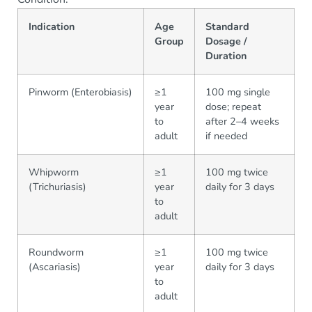
Indication
Age
Standard
Group
Dosage /
Duration
Pinworm (Enterobiasis)
≥1
100 mg single
year
dose; repeat
to
after 2–4 weeks
adult
if needed
Whipworm
≥1
100 mg twice
(Trichuriasis)
year
daily for 3 days
to
adult
Roundworm
≥1
100 mg twice
(Ascariasis)
year
daily for 3 days
to
adult