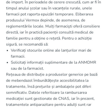
de import. În perioadele de cerere crescută, cum ar fi în
timpul anului școlar sau în vacanțele rurale, unele
farmacii pot raporta epuizări temporare. Eliberarea
produsului Vermox depinde, de asemenea, de
reglementările locale. Mulți farmacişti oferă consiliere
directă, iar în practică pacienții consultă medicul de
familie pentru a obține o rețetă. Pentru o achiziție
sigură, se recomandă să:
Verificați stocurile online ale lanțurilor mari de
farmacii.
Solicitați informații suplimentare de la ANMDMR
sau de la farmacist.
Rețeaua de distribuție a produselor generice pe bază
de mebendazol îmbunătățește accesibilitatea la
tratamente, însă prețurile și ambalajele pot diferi
semnificativ. Datele referitoare la rambursarea
medicației sunt gestionate de CNAS, iar în prezent,
tratamentele antiparazitare pentru adulți sunt rar