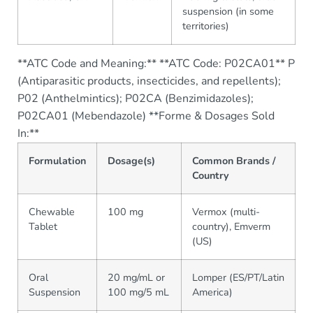
suspension (in some
territories)
**ATC Code and Meaning:** **ATC Code: P02CA01** P
(Antiparasitic products, insecticides, and repellents);
P02 (Anthelmintics); P02CA (Benzimidazoles);
P02CA01 (Mebendazole) **Forme & Dosages Sold
In:**
Formulation
Dosage(s)
Common Brands /
Country
Chewable
100 mg
Vermox (multi-
Tablet
country), Emverm
(US)
Oral
20 mg/mL or
Lomper (ES/PT/Latin
Suspension
100 mg/5 mL
America)