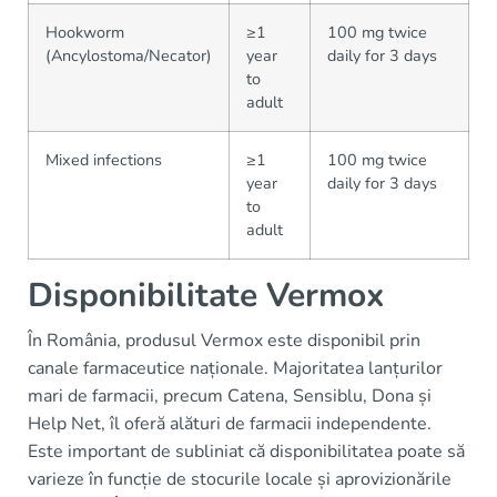
Hookworm
≥1
100 mg twice
(Ancylostoma/Necator)
year
daily for 3 days
to
adult
Mixed infections
≥1
100 mg twice
year
daily for 3 days
to
adult
Disponibilitate Vermox
În România, produsul Vermox este disponibil prin
canale farmaceutice naționale. Majoritatea lanțurilor
mari de farmacii, precum Catena, Sensiblu, Dona și
Help Net, îl oferă alături de farmacii independente.
Este important de subliniat că disponibilitatea poate să
varieze în funcție de stocurile locale și aprovizionările