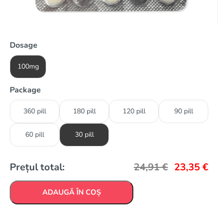
Dosage
100mg
Package
360 pill
180 pill
120 pill
90 pill
60 pill
30 pill
Prețul total:
24,91
€
23,35
€
ADAUGĂ ÎN COȘ