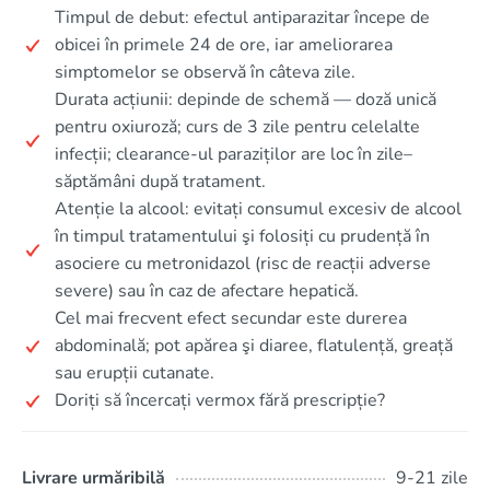
Timpul de debut: efectul antiparazitar începe de
obicei în primele 24 de ore, iar ameliorarea
simptomelor se observă în câteva zile.
Durata acțiunii: depinde de schemă — doză unică
pentru oxiuroză; curs de 3 zile pentru celelalte
infecții; clearance-ul paraziților are loc în zile–
săptămâni după tratament.
Atenție la alcool: evitați consumul excesiv de alcool
în timpul tratamentului şi folosiți cu prudență în
asociere cu metronidazol (risc de reacții adverse
severe) sau în caz de afectare hepatică.
Cel mai frecvent efect secundar este durerea
abdominală; pot apărea şi diaree, flatulență, greață
sau erupții cutanate.
Doriți să încercați vermox fără prescripție?
Livrare urmăribilă
9-21 zile