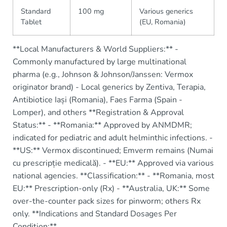
Standard
100 mg
Various generics
Tablet
(EU, Romania)
**Local Manufacturers & World Suppliers:** -
Commonly manufactured by large multinational
pharma (e.g., Johnson & Johnson/Janssen: Vermox
originator brand) - Local generics by Zentiva, Terapia,
Antibiotice Iași (Romania), Faes Farma (Spain -
Lomper), and others **Registration & Approval
Status:** - **Romania:** Approved by ANMDMR;
indicated for pediatric and adult helminthic infections. -
**US:** Vermox discontinued; Emverm remains (Numai
cu prescripție medicală). - **EU:** Approved via various
national agencies. **Classification:** - **Romania, most
EU:** Prescription-only (Rx) - **Australia, UK:** Some
over-the-counter pack sizes for pinworm; others Rx
only. **Indications and Standard Dosages Per
Condition:**