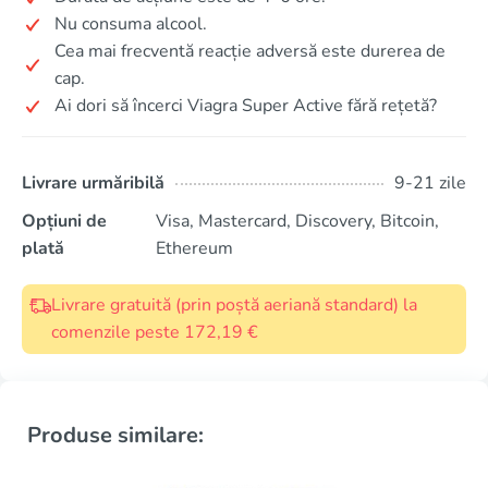
Nu consuma alcool.
Cea mai frecventă reacție adversă este durerea de
cap.
Ai dori să încerci Viagra Super Active fără rețetă?
Livrare urmăribilă
9-21 zile
Opțiuni de
Visa, Mastercard, Discovery, Bitcoin,
plată
Ethereum
Livrare gratuită (prin poștă aeriană standard) la
comenzile peste 172,19 €
Produse similare: