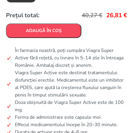
Prețul total:
40,27
€
26,81
€
ADAUGĂ ÎN COȘ
În farmacia noastră, poți cumpăra Viagra Super
Active fără rețetă, cu livrare în 5-14 zile în întreaga
Românie. Ambalaj discret și anonim.
Viagra Super Active este destinat tratamentului
disfuncției erectile. Medicamentul este un inhibitor
al PDE5, care ajută la creșterea fluxului sanguin în
penis în timpul stimulării sexuale.
Doza obișnuită de Viagra Super Active este de 100
mg.
Forma de administrare este capsule moi.
Effecul medicamentului începe în 20-30 minute.
Durata de acțiune este de 4–6 ore.