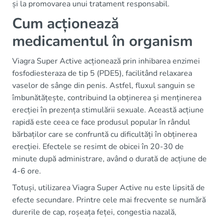
și la promovarea unui tratament responsabil.
Cum acționează
medicamentul în organism
Viagra Super Active acționează prin inhibarea enzimei
fosfodiesteraza de tip 5 (PDE5), facilitând relaxarea
vaselor de sânge din penis. Astfel, fluxul sanguin se
îmbunătățește, contribuind la obținerea și menținerea
erecției în prezența stimulării sexuale. Această acțiune
rapidă este ceea ce face produsul popular în rândul
bărbaților care se confruntă cu dificultăți în obținerea
erecției. Efectele se resimt de obicei în 20-30 de
minute după administrare, având o durată de acțiune de
4-6 ore.
Totuși, utilizarea Viagra Super Active nu este lipsită de
efecte secundare. Printre cele mai frecvente se numără
durerile de cap, roșeața feței, congestia nazală,