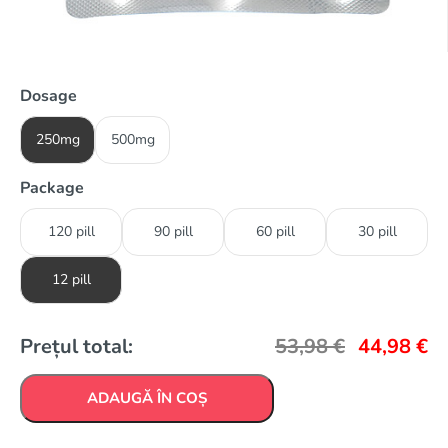
Dosage
250mg
500mg
Package
120 pill
90 pill
60 pill
30 pill
12 pill
Prețul total:
53,98
€
44,98
€
ADAUGĂ ÎN COȘ