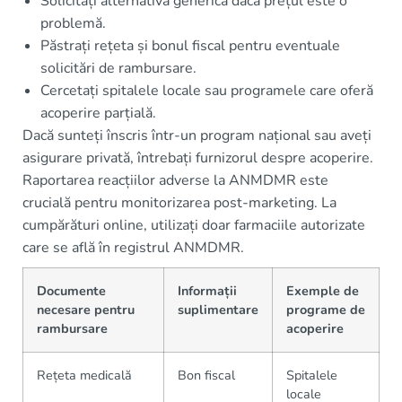
Solicitați alternativa generică dacă prețul este o
problemă.
Păstrați rețeta și bonul fiscal pentru eventuale
solicitări de rambursare.
Cercetați spitalele locale sau programele care oferă
acoperire parțială.
Dacă sunteți înscris într-un program național sau aveți
asigurare privată, întrebați furnizorul despre acoperire.
Raportarea reacțiilor adverse la ANMDMR este
crucială pentru monitorizarea post-marketing. La
cumpărături online, utilizați doar farmaciile autorizate
care se află în registrul ANMDMR.
Documente
Informații
Exemple de
necesare pentru
suplimentare
programe de
rambursare
acoperire
Rețeta medicală
Bon fiscal
Spitalele
locale