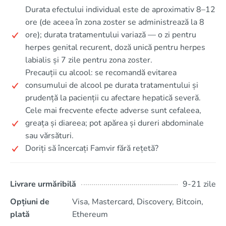
Durata efectului individual este de aproximativ 8–12
ore (de aceea în zona zoster se administrează la 8
ore); durata tratamentului variază — o zi pentru
herpes genital recurent, doză unică pentru herpes
labialis și 7 zile pentru zona zoster.
Precauții cu alcool: se recomandă evitarea
consumului de alcool pe durata tratamentului și
prudență la pacienții cu afectare hepatică severă.
Cele mai frecvente efecte adverse sunt cefaleea,
greața și diareea; pot apărea și dureri abdominale
sau vărsături.
Doriți să încercați Famvir fără rețetă?
Livrare urmăribilă
9-21 zile
Opțiuni de
Visa, Mastercard, Discovery, Bitcoin,
plată
Ethereum