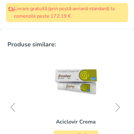
Livrare gratuită (prin poștă aeriană standard) la
comenzile peste 172,19 €
Produse similare:
Aciclovir Crema