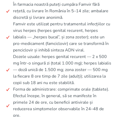
În farmacia noastră puteți cumpăra Famvir fără
rețetă, cu livrare în România în 5–14 zile; ambalare
discretă și livrare anonimă.
Famvir este utilizat pentru tratamentul infecțiilor cu
virus herpes (herpes genital recurent, herpes
labialis — „herpes bucal”, și zona zoster); este un
pro‑medicament (famciclovir) care se transformă în
penciclovir și inhibă sinteza ADN viral.
Dozele uzuale: herpes genital recurent — 2 x 500
mg într-o singură zi (total 1.000 mg); herpes labialis
— doză unică de 1.500 mg; zona zoster — 500 mg
la fiecare 8 ore timp de 7 zile (adulți); utilizarea la
copii sub 18 ani nu este stabilită.
Forma de administrare: comprimate orale (tablete).
Efectul începe, în general, să se manifeste în
primele 24 de ore, cu beneficii antivirale și
reducerea simptomelor observabile în 24–48 de
ore.