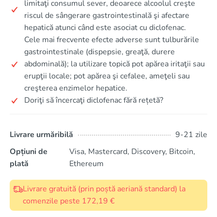
limitaţi consumul sever, deoarece alcoolul creşte
riscul de sângerare gastrointestinală şi afectare
hepatică atunci când este asociat cu diclofenac.
Cele mai frecvente efecte adverse sunt tulburările
gastrointestinale (dispepsie, greaţă, durere
abdominală); la utilizare topică pot apărea iritaţii sau
erupţii locale; pot apărea şi cefalee, ameţeli sau
creşterea enzimelor hepatice.
Doriţi să încercaţi diclofenac fără rețetă?
Livrare urmăribilă
9-21 zile
Opțiuni de
Visa, Mastercard, Discovery, Bitcoin,
plată
Ethereum
Livrare gratuită (prin poștă aeriană standard) la
comenzile peste 172,19 €