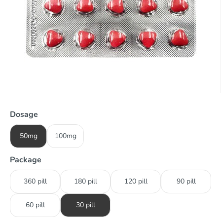
Dosage
50mg
100mg
Package
360 pill
180 pill
120 pill
90 pill
60 pill
30 pill