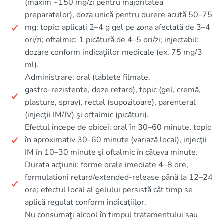
(maxim ~150 mg/zi pentru majoritatea
preparatelor), doza unică pentru durere acută 50–75
mg; topic: aplicați 2–4 g gel pe zona afectată de 3–4
ori/zi; oftalmic: 1 picătură de 4–5 ori/zi; injectabil:
dozare conform indicațiilor medicale (ex. 75 mg/3
ml).
Administrare: oral (tablete filmate,
gastro‑rezistente, doze retard), topic (gel, cremă,
plasture, spray), rectal (supozitoare), parenteral
(injecţii IM/IV) şi oftalmic (picături).
Efectul începe de obicei: oral în 30–60 minute, topic
în aproximativ 30–60 minute (variază local), injecţii
IM în 10–30 minute şi oftalmic în câteva minute.
Durata acţiunii: forme orale imediate 4–8 ore,
formulationi retard/extended‑release până la 12–24
ore; efectul local al gelului persistă cât timp se
aplică regulat conform indicaţiilor.
Nu consumaţi alcool în timpul tratamentului sau