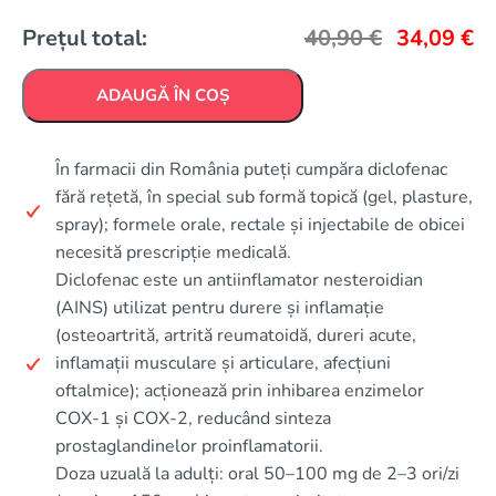
Prețul total:
40,90
€
34,09
€
ADAUGĂ ÎN COȘ
În farmacii din România puteți cumpăra diclofenac
fără rețetă, în special sub formă topică (gel, plasture,
spray); formele orale, rectale și injectabile de obicei
necesită prescripție medicală.
Diclofenac este un antiinflamator nesteroidian
(AINS) utilizat pentru durere și inflamație
(osteoartrită, artrită reumatoidă, dureri acute,
inflamații musculare și articulare, afecțiuni
oftalmice); acționează prin inhibarea enzimelor
COX‑1 și COX‑2, reducând sinteza
prostaglandinelor proinflamatorii.
Doza uzuală la adulți: oral 50–100 mg de 2–3 ori/zi