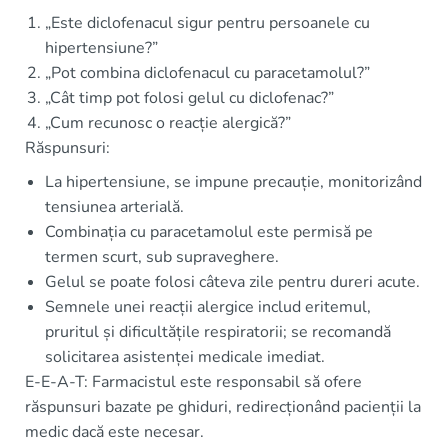
„Este diclofenacul sigur pentru persoanele cu
hipertensiune?”
„Pot combina diclofenacul cu paracetamolul?”
„Cât timp pot folosi gelul cu diclofenac?”
„Cum recunosc o reacție alergică?”
Răspunsuri:
La hipertensiune, se impune precauție, monitorizând
tensiunea arterială.
Combinația cu paracetamolul este permisă pe
termen scurt, sub supraveghere.
Gelul se poate folosi câteva zile pentru dureri acute.
Semnele unei reacții alergice includ eritemul,
pruritul și dificultățile respiratorii; se recomandă
solicitarea asistenței medicale imediat.
E-E-A-T: Farmacistul este responsabil să ofere
răspunsuri bazate pe ghiduri, redirecționând pacienții la
medic dacă este necesar.