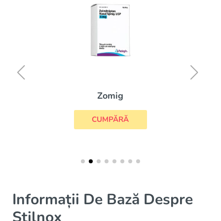
Zomig
CUMPĂRĂ
Informații De Bază Despre
Stilnox