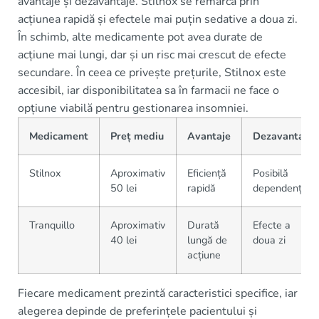
avantaje și dezavantaje. Stilnox se remarcă prin
acțiunea rapidă și efectele mai puțin sedative a doua zi.
În schimb, alte medicamente pot avea durate de
acțiune mai lungi, dar și un risc mai crescut de efecte
secundare. În ceea ce privește prețurile, Stilnox este
accesibil, iar disponibilitatea sa în farmacii ne face o
opțiune viabilă pentru gestionarea insomniei.
Medicament
Preț mediu
Avantaje
Dezavantaje
Stilnox
Aproximativ
Eficiență
Posibilă
50 lei
rapidă
dependență
Tranquillo
Aproximativ
Durată
Efecte a
40 lei
lungă de
doua zi
acțiune
Fiecare medicament prezintă caracteristici specifice, iar
alegerea depinde de preferințele pacientului și