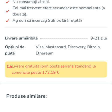
Nu consumați alcool.
Cel mai frecvent efect secundar este somnolența (a
doua zi).
Ați dori să încercați Stilnox fără rețetă?
Livrare urmăribilă
9-21 zile
Opțiuni de
Visa, Mastercard, Discovery, Bitcoin,
plată
Ethereum
Livrare gratuită (prin poștă aeriană standard) la
comenzile peste 172,19 €
Produse similare: