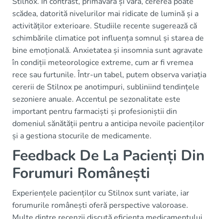
Stilnox. În contrast, primăvara și vara, cererea poate
scădea, datorită nivelurilor mai ridicate de lumină și a
activităților exterioare. Studiile recente sugerează că
schimbările climatice pot influența somnul și starea de
bine emoțională. Anxietatea și insomnia sunt agravate
în condiții meteorologice extreme, cum ar fi vremea
rece sau furtunile. Într-un tabel, putem observa variația
cererii de Stilnox pe anotimpuri, subliniind tendințele
sezoniere anuale. Accentul pe sezonalitate este
important pentru farmaciști și profesioniștii din
domeniul sănătății pentru a anticipa nevoile pacienților
și a gestiona stocurile de medicamente.
Feedback De La Pacienți Din
Forumuri Românești
Experiențele pacienților cu Stilnox sunt variate, iar
forumurile românești oferă perspective valoroase.
Multe dintre recenzii discută eficiența medicamentului