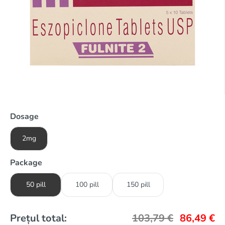
Dosage
2mg
Package
50 pill
100 pill
150 pill
Prețul total:
103,79
€
86,49
€