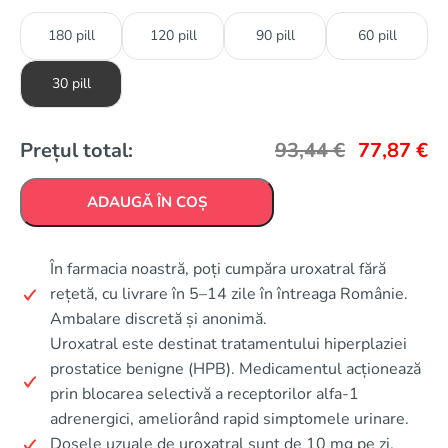
180 pill
120 pill
90 pill
60 pill
30 pill
Prețul total:
93,44
€
77,87
€
ADAUGĂ ÎN COȘ
În farmacia noastră, poți cumpăra uroxatral fără
rețetă, cu livrare în 5–14 zile în întreaga Românie.
Ambalare discretă și anonimă.
Uroxatral este destinat tratamentului hiperplaziei
prostatice benigne (HPB). Medicamentul acționează
prin blocarea selectivă a receptorilor alfa-1
adrenergici, ameliorând rapid simptomele urinare.
Dosele uzuale de uroxatral sunt de 10 mg pe zi.