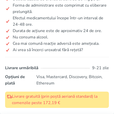
Forma de administrare este comprimat cu eliberare
prelungită.
Efectul medicamentului începe într-un interval de
24-48 ore.
Durata de acțiune este de aproximativ 24 de ore.
Nu consuma alcool.
Cea mai comună reacție adversă este amețeala.
Ai vrea să încerci uroxatral fără rețetă?
Livrare urmăribilă
9-21 zile
Opțiuni de
Visa, Mastercard, Discovery, Bitcoin,
plată
Ethereum
Livrare gratuită (prin poștă aeriană standard) la
comenzile peste 172,19 €