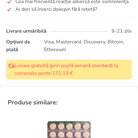
Cea mai frecventă reacție adversă este somnolența.
Ai dori să încerci doxepin fără rețetă?
Livrare urmăribilă
9-21 zile
Opțiuni de
Visa, Mastercard, Discovery, Bitcoin,
plată
Ethereum
Livrare gratuită (prin poștă aeriană standard) la
comenzile peste 172,19 €
Produse similare: