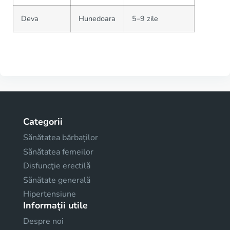
Deva
Hunedoara
5–9 zile
Categorii
Sănătatea bărbaților
Sănătatea femeilor
Disfuncţie erectilă
Sănătate generală
Hipertensiune
Informații utile
Despre noi