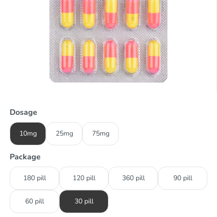
Dosage
10mg
25mg
75mg
Package
180 pill
120 pill
360 pill
90 pill
60 pill
30 pill